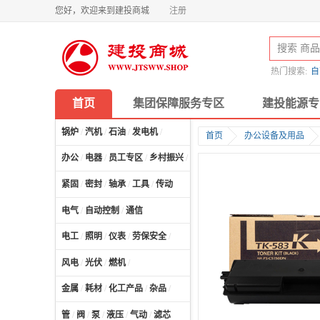
您好，欢迎来到建投商城
注册
热门搜索:
自
首页
集团保障服务专区
建投能源专
锅炉
/
汽机
/
石油
/
发电机
/
首页
办公设备及用品
办公
/
电器
/
员工专区
/
乡村振兴
/
计算机及配件
/
紧固
/
密封
/
轴承
/
工具
/
传动
电气
/
自动控制
/
通信
电工
/
照明
/
仪表
/
劳保安全
/
风电
/
光伏
/
燃机
/
金属
/
耗材
/
化工产品
/
杂品
/
管
/
阀
/
泵
/
液压
/
气动
/
滤芯