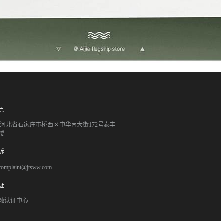
点
051 河北省石家庄市桥西区中华南大街172号泰丰
楼
诉
mplaint@jtsww.com
证
融认证中心