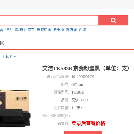
营
得力
震坤行
京东
爆款热卖
史泰博
鑫方盛
西域
区
打印耗材
艾洁TK583K京瓷粉盒黑（单位：支）
得力商品编码:
101100920PCS
编号:
007svm
规格型号:
TK583K
品牌:
艾洁（AJ）
起订数量:
1（支）
预计出货周期(日):
登录后查看价格
销售价: