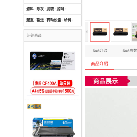
燃料
/
除灰
/
脱硫
/
脱硝
/
起重
/
输送
/
转动设备
/
给料
/
热销商品
商品介绍
商品参数
商品介绍