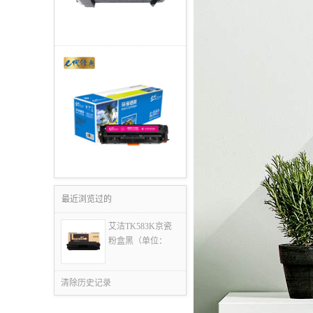
最近浏览过的
艾洁TK583K京瓷
粉盒黑（单位：
清除历史记录