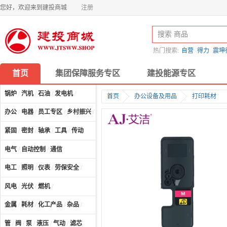
您好，欢迎来到建投商城
注册
热门搜索:
自营
得力
震坤
首页
集团保障服务专区
建投能源专区
锅炉
/
汽机
/
石油
/
发电机
/
首页
办公设备及用品
打印耗材
办公
/
电器
/
员工专区
/
乡村振兴
/
计算机及配件
/
紧固
/
密封
/
轴承
/
工具
/
传动
电气
/
自动控制
/
通信
电工
/
照明
/
仪表
/
劳保安全
/
风电
/
光伏
/
燃机
/
金属
/
耗材
/
化工产品
/
杂品
/
管
/
阀
/
泵
/
液压
/
气动
/
滤芯