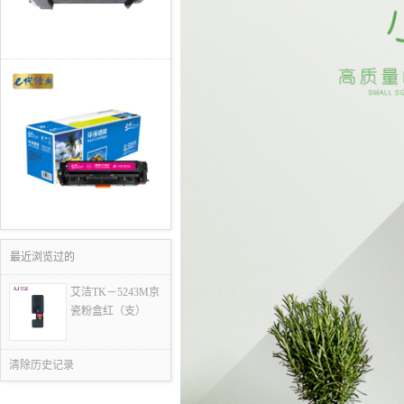
最近浏览过的
艾洁TK－5243M京
瓷粉盒红（支）
清除历史记录