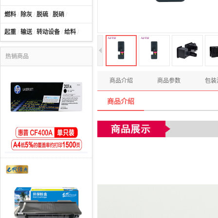
燃料
/
除灰
/
脱硫
/
脱硝
/
起重
/
输送
/
转动设备
/
给料
/
热销商品
商品介绍
商品参数
包装
商品介绍