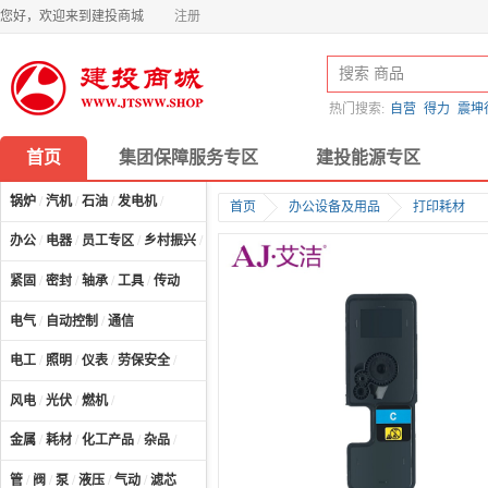
您好，欢迎来到建投商城
注册
热门搜索:
自营
得力
震坤
首页
集团保障服务专区
建投能源专区
锅炉
/
汽机
/
石油
/
发电机
/
首页
办公设备及用品
打印耗材
办公
/
电器
/
员工专区
/
乡村振兴
/
计算机及配件
/
紧固
/
密封
/
轴承
/
工具
/
传动
电气
/
自动控制
/
通信
电工
/
照明
/
仪表
/
劳保安全
/
风电
/
光伏
/
燃机
/
金属
/
耗材
/
化工产品
/
杂品
/
管
/
阀
/
泵
/
液压
/
气动
/
滤芯