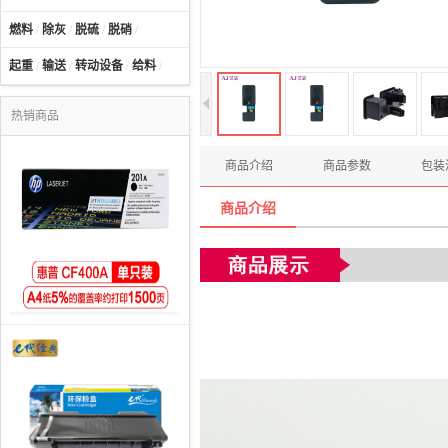
燃料
/
除灰
/
脱硫
/
脱硝
/
起重
/
输送
/
转动设备
/
给料
/
热销商品
商品介绍
商品参数
包装
商品介绍