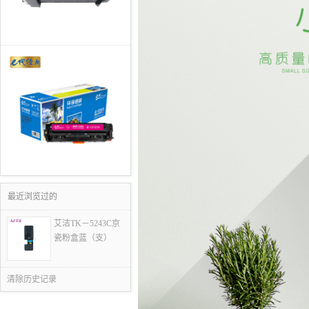
最近浏览过的
艾洁TK－5243C京
瓷粉盒蓝（支）
清除历史记录