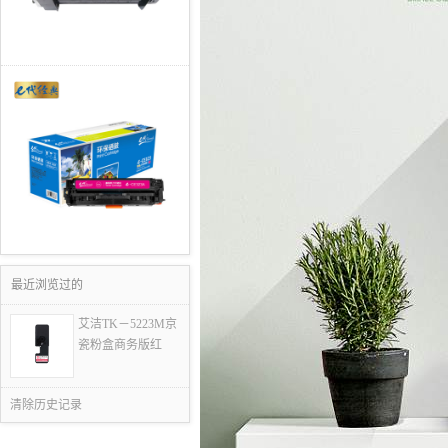
最近浏览过的
艾洁TK－5223M京
瓷粉盒商务版红
清除历史记录