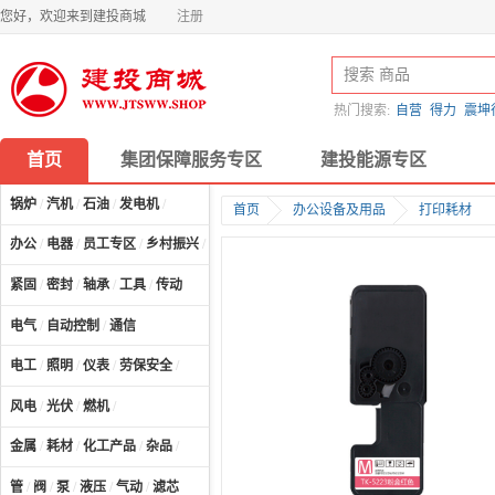
您好，欢迎来到建投商城
注册
热门搜索:
自营
得力
震坤
首页
集团保障服务专区
建投能源专区
锅炉
/
汽机
/
石油
/
发电机
/
首页
办公设备及用品
打印耗材
办公
/
电器
/
员工专区
/
乡村振兴
/
计算机及配件
/
紧固
/
密封
/
轴承
/
工具
/
传动
电气
/
自动控制
/
通信
电工
/
照明
/
仪表
/
劳保安全
/
风电
/
光伏
/
燃机
/
金属
/
耗材
/
化工产品
/
杂品
/
管
/
阀
/
泵
/
液压
/
气动
/
滤芯