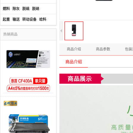
燃料
/
除灰
/
脱硫
/
脱硝
/
起重
/
输送
/
转动设备
/
给料
/
热销商品
商品介绍
商品参数
包装
商品介绍