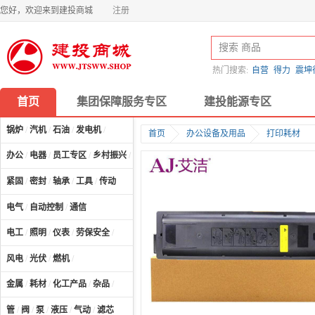
您好，欢迎来到建投商城
注册
热门搜索:
自营
得力
震坤
首页
集团保障服务专区
建投能源专区
锅炉
/
汽机
/
石油
/
发电机
/
首页
办公设备及用品
打印耗材
办公
/
电器
/
员工专区
/
乡村振兴
/
计算机及配件
/
紧固
/
密封
/
轴承
/
工具
/
传动
电气
/
自动控制
/
通信
电工
/
照明
/
仪表
/
劳保安全
/
风电
/
光伏
/
燃机
/
金属
/
耗材
/
化工产品
/
杂品
/
管
/
阀
/
泵
/
液压
/
气动
/
滤芯