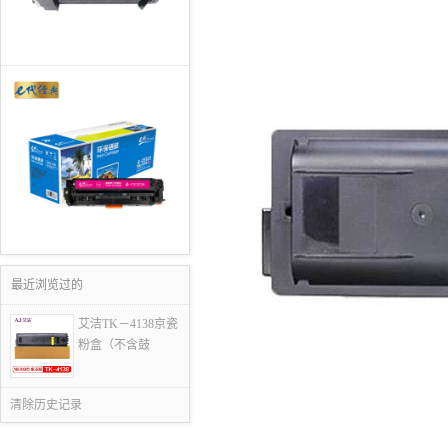
最近浏览过的
艾洁TK－4138京瓷
粉盒（不含鼓
清除历史记录