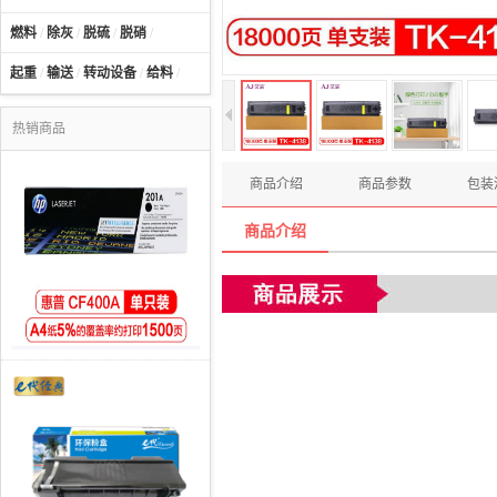
燃料
/
除灰
/
脱硫
/
脱硝
/
起重
/
输送
/
转动设备
/
给料
/
热销商品
商品介绍
商品参数
包装
商品介绍