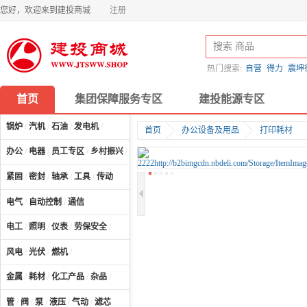
您好，欢迎来到建投商城
注册
热门搜索:
自营
得力
震坤
首页
集团保障服务专区
建投能源专区
锅炉
/
汽机
/
石油
/
发电机
/
首页
办公设备及用品
打印耗材
办公
/
电器
/
员工专区
/
乡村振兴
/
计算机及配件
/
紧固
/
密封
/
轴承
/
工具
/
传动
电气
/
自动控制
/
通信
电工
/
照明
/
仪表
/
劳保安全
/
风电
/
光伏
/
燃机
/
金属
/
耗材
/
化工产品
/
杂品
/
管
/
阀
/
泵
/
液压
/
气动
/
滤芯