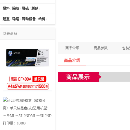
燃料
/
除灰
/
脱硫
/
脱硝
/
起重
/
输送
/
转动设备
/
给料
/
热销商品
商品介绍
商品参数
包装
商品介绍