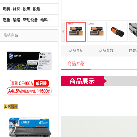
燃料
/
除灰
/
脱硫
/
脱硝
/
起重
/
输送
/
转动设备
/
给料
/
热销商品
商品介绍
商品参数
包装
商品介绍