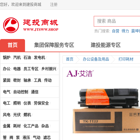
您好，欢迎来到建投商城
注册
热门搜索:
自营
得力
震坤
首页
集团保障服务专区
建投能源专区
锅炉
/
汽机
/
石油
/
发电机
/
首页
办公设备及用品
打印耗材
办公
/
电器
/
员工专区
/
乡村振兴
/
计算机及配件
/
紧固
/
密封
/
轴承
/
工具
/
传动
电气
/
自动控制
/
通信
电工
/
照明
/
仪表
/
劳保安全
/
风电
/
光伏
/
燃机
/
金属
/
耗材
/
化工产品
/
杂品
/
管
/
阀
/
泵
/
液压
/
气动
/
滤芯