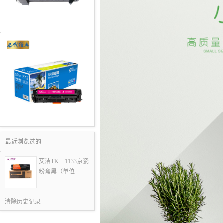
最近浏览过的
艾洁TK－1133京瓷
粉盒黑（单位
清除历史记录