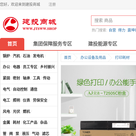
您好，欢迎来到建投商城
注册
热门搜索:
自营
得力
震坤
首页
集团保障服务专区
建投能源专区
锅炉
/
汽机
/
石油
/
发电机
/
首页
办公设备及用品
打印耗材
办公
/
电器
/
员工专区
/
乡村振兴
/
计算机及配件
/
紧固
/
密封
/
轴承
/
工具
/
传动
电气
/
自动控制
/
通信
电工
/
照明
/
仪表
/
劳保安全
/
风电
/
光伏
/
燃机
/
金属
/
耗材
/
化工产品
/
杂品
/
管
/
阀
/
泵
/
液压
/
气动
/
滤芯