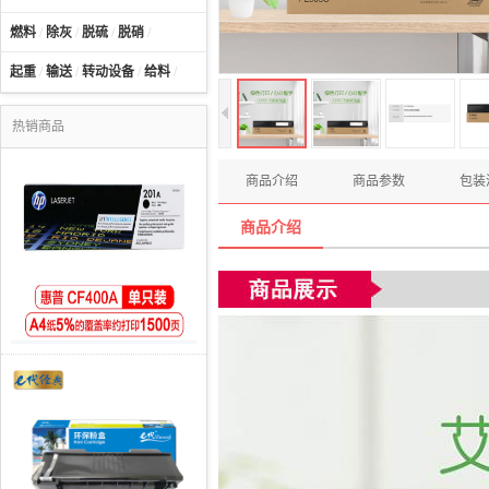
燃料
/
除灰
/
脱硫
/
脱硝
/
起重
/
输送
/
转动设备
/
给料
/
热销商品
商品介绍
商品参数
包装
商品介绍