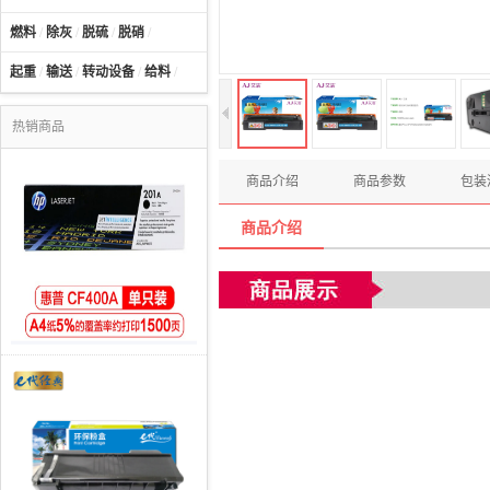
燃料
/
除灰
/
脱硫
/
脱硝
/
起重
/
输送
/
转动设备
/
给料
/
热销商品
商品介绍
商品参数
包装
商品介绍