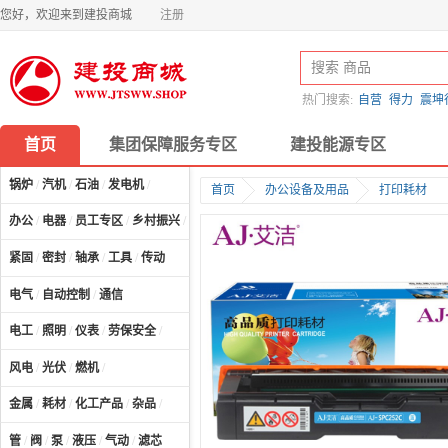
您好，欢迎来到建投商城
注册
热门搜索:
自营
得力
震坤
首页
集团保障服务专区
建投能源专区
锅炉
/
汽机
/
石油
/
发电机
/
首页
办公设备及用品
打印耗材
办公
/
电器
/
员工专区
/
乡村振兴
/
计算机及配件
/
紧固
/
密封
/
轴承
/
工具
/
传动
电气
/
自动控制
/
通信
电工
/
照明
/
仪表
/
劳保安全
/
风电
/
光伏
/
燃机
/
金属
/
耗材
/
化工产品
/
杂品
/
管
/
阀
/
泵
/
液压
/
气动
/
滤芯