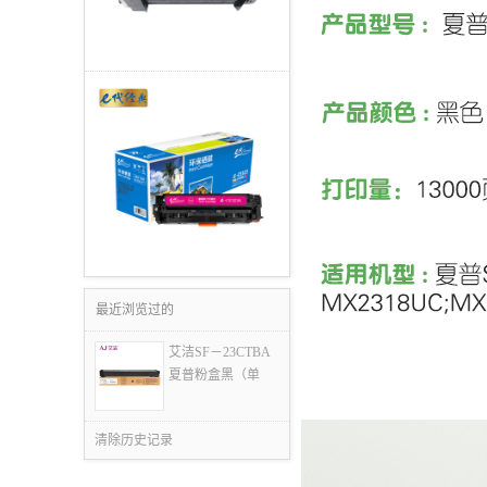
最近浏览过的
艾洁SF－23CTBA
夏普粉盒黑（单
清除历史记录