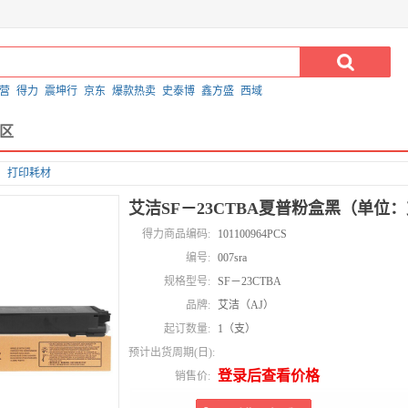
营
得力
震坤行
京东
爆款热卖
史泰博
鑫方盛
西域
区
打印耗材
艾洁SF－23CTBA夏普粉盒黑（单位
得力商品编码:
101100964PCS
编号:
007sra
规格型号:
SF－23CTBA
品牌:
艾洁（AJ）
起订数量:
1（支）
预计出货周期(日):
登录后查看价格
销售价: