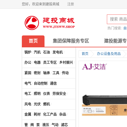
您好，欢迎来到建投商城
注册
热门搜索:
自
首页
集团保障服务专区
建投能源专
锅炉
/
汽机
/
石油
/
发电机
/
首页
办公设备及用品
办公
/
电器
/
员工专区
/
乡村振兴
/
计算机及配件
/
紧固
/
密封
/
轴承
/
工具
/
传动
电气
/
自动控制
/
通信
电工
/
照明
/
仪表
/
劳保安全
/
风电
/
光伏
/
燃机
/
金属
/
耗材
/
化工产品
/
杂品
/
管
/
阀
/
泵
/
液压
/
气动
/
滤芯