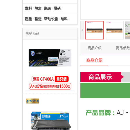
燃料
/
除灰
/
脱硫
/
脱硝
/
起重
/
输送
/
转动设备
/
给料
/
热销商品
商品介绍
商品参数
商品介绍