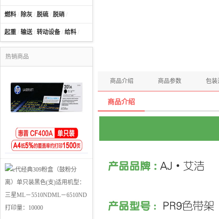
燃料
/
除灰
/
脱硫
/
脱硝
/
起重
/
输送
/
转动设备
/
给料
/
热销商品
商品介绍
商品参数
包装
商品介绍