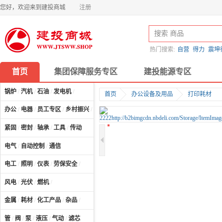
您好，欢迎来到建投商城
注册
热门搜索:
自营
得力
震坤
首页
集团保障服务专区
建投能源专区
锅炉
/
汽机
/
石油
/
发电机
/
首页
办公设备及用品
打印耗材
办公
/
电器
/
员工专区
/
乡村振兴
/
计算机及配件
/
紧固
/
密封
/
轴承
/
工具
/
传动
电气
/
自动控制
/
通信
电工
/
照明
/
仪表
/
劳保安全
/
风电
/
光伏
/
燃机
/
金属
/
耗材
/
化工产品
/
杂品
/
管
/
阀
/
泵
/
液压
/
气动
/
滤芯