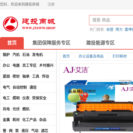
您好，欢迎来到建投商城
注册
热门搜索:
自营
得力
震坤
首页
集团保障服务专区
建投能源专区
锅炉
/
汽机
/
石油
/
发电机
/
首页
办公设备及用品
打印耗材
办公
/
电器
/
员工专区
/
乡村振兴
/
计算机及配件
/
紧固
/
密封
/
轴承
/
工具
/
传动
电气
/
自动控制
/
通信
电工
/
照明
/
仪表
/
劳保安全
/
风电
/
光伏
/
燃机
/
金属
/
耗材
/
化工产品
/
杂品
/
管
/
阀
/
泵
/
液压
/
气动
/
滤芯