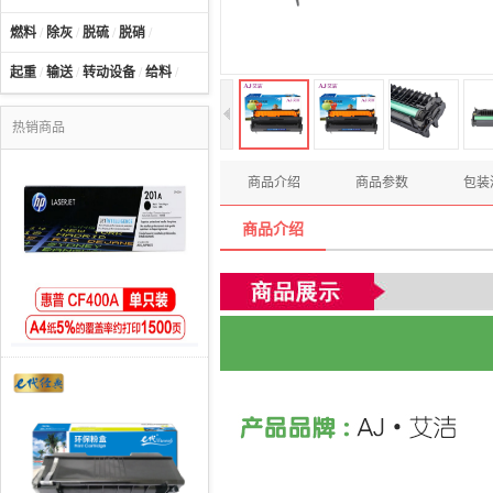
燃料
/
除灰
/
脱硫
/
脱硝
/
起重
/
输送
/
转动设备
/
给料
/
热销商品
商品介绍
商品参数
包装
商品介绍