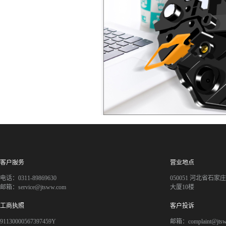
客户服务
营业地点
电话：0311-89869630
050051 河北省石
邮箱：service@jtsww.com
大厦10楼
工商执照
客户投诉
91130000567397459Y
邮箱：complaint@jts