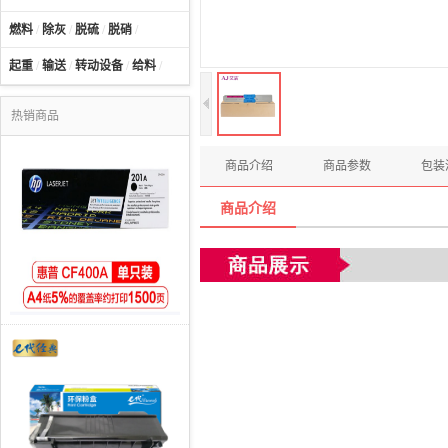
燃料
/
除灰
/
脱硫
/
脱硝
/
起重
/
输送
/
转动设备
/
给料
/
热销商品
商品介绍
商品参数
包装
商品介绍