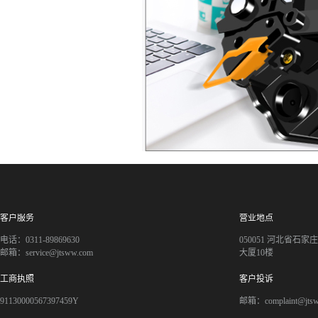
客户服务
营业地点
电话：0311-89869630
050051 河北省石
邮箱：service@jtsww.com
大厦10楼
工商执照
客户投诉
91130000567397459Y
邮箱：complaint@jts