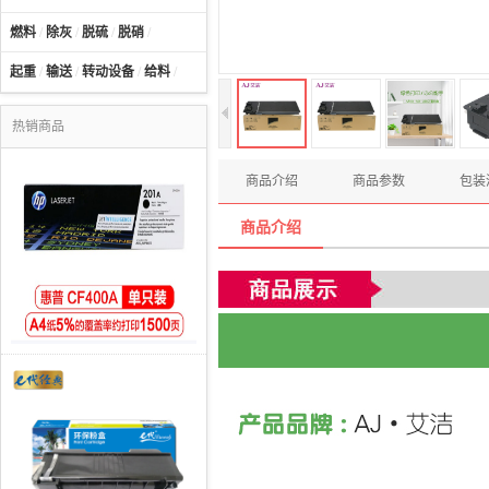
燃料
/
除灰
/
脱硫
/
脱硝
/
起重
/
输送
/
转动设备
/
给料
/
热销商品
商品介绍
商品参数
包装
商品介绍