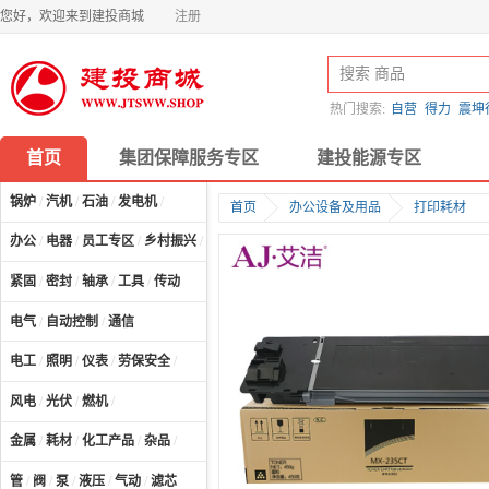
您好，欢迎来到建投商城
注册
热门搜索:
自营
得力
震坤
首页
集团保障服务专区
建投能源专区
锅炉
/
汽机
/
石油
/
发电机
/
首页
办公设备及用品
打印耗材
办公
/
电器
/
员工专区
/
乡村振兴
/
计算机及配件
/
紧固
/
密封
/
轴承
/
工具
/
传动
电气
/
自动控制
/
通信
电工
/
照明
/
仪表
/
劳保安全
/
风电
/
光伏
/
燃机
/
金属
/
耗材
/
化工产品
/
杂品
/
管
/
阀
/
泵
/
液压
/
气动
/
滤芯