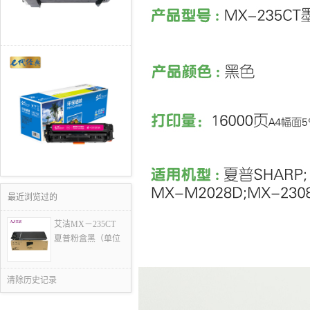
最近浏览过的
艾洁MX－235CT
夏普粉盒黑（单位
清除历史记录