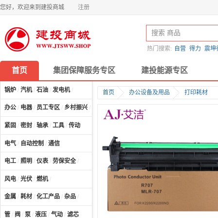
您好，欢迎来到建投商城
注册
热门搜索:
自营
得力
震坤
首页
集团保障服务专区
建投能源专区
锅炉
/
汽机
/
石油
/
发电机
/
首页
办公设备及用品
打印耗材
办公
/
电器
/
员工专区
/
乡村振兴
/
计算机及配件
/
紧固
/
密封
/
轴承
/
工具
/
传动
电气
/
自动控制
/
通信
电工
/
照明
/
仪表
/
劳保安全
/
风电
/
光伏
/
燃机
/
金属
/
耗材
/
化工产品
/
杂品
/
管
/
阀
/
泵
/
液压
/
气动
/
滤芯