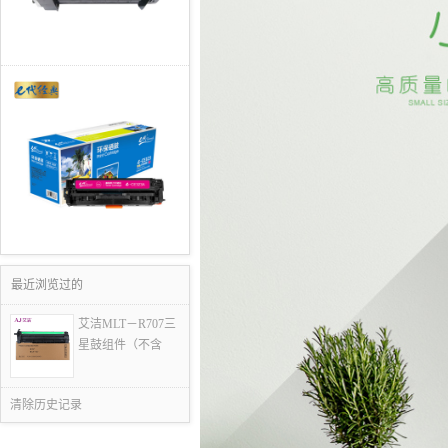
最近浏览过的
艾洁MLT－R707三
星鼓组件（不含
清除历史记录