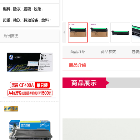
燃料
/
除灰
/
脱硫
/
脱硝
/
起重
/
输送
/
转动设备
/
给料
/
热销商品
商品介绍
商品参数
包装
商品介绍