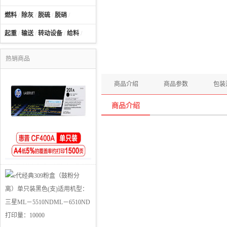
燃料
/
除灰
/
脱硫
/
脱硝
/
起重
/
输送
/
转动设备
/
给料
/
热销商品
商品介绍
商品参数
包装
商品介绍