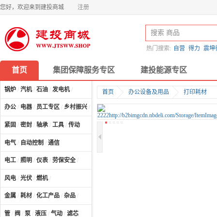
您好，欢迎来到建投商城
注册
热门搜索:
自营
得力
震坤
首页
集团保障服务专区
建投能源专区
锅炉
/
汽机
/
石油
/
发电机
/
首页
办公设备及用品
打印耗材
办公
/
电器
/
员工专区
/
乡村振兴
/
计算机及配件
/
紧固
/
密封
/
轴承
/
工具
/
传动
电气
/
自动控制
/
通信
电工
/
照明
/
仪表
/
劳保安全
/
风电
/
光伏
/
燃机
/
金属
/
耗材
/
化工产品
/
杂品
/
管
/
阀
/
泵
/
液压
/
气动
/
滤芯