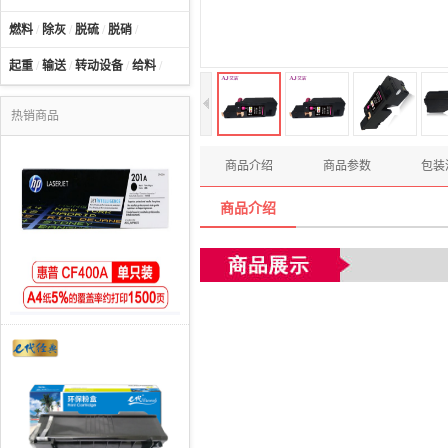
燃料
/
除灰
/
脱硫
/
脱硝
/
起重
/
输送
/
转动设备
/
给料
/
热销商品
商品介绍
商品参数
包装
商品介绍