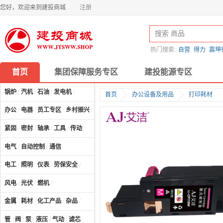
您好，欢迎来到建投商城
注册
热门搜索:
自营
得力
震坤
首页
集团保障服务专区
建投能源专区
锅炉
/
汽机
/
石油
/
发电机
/
首页
办公设备及用品
打印耗材
办公
/
电器
/
员工专区
/
乡村振兴
/
计算机及配件
/
紧固
/
密封
/
轴承
/
工具
/
传动
电气
/
自动控制
/
通信
电工
/
照明
/
仪表
/
劳保安全
/
风电
/
光伏
/
燃机
/
金属
/
耗材
/
化工产品
/
杂品
/
管
/
阀
/
泵
/
液压
/
气动
/
滤芯