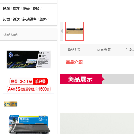
燃料
/
除灰
/
脱硫
/
脱硝
/
起重
/
输送
/
转动设备
/
给料
/
热销商品
商品介绍
商品参数
包装
商品介绍