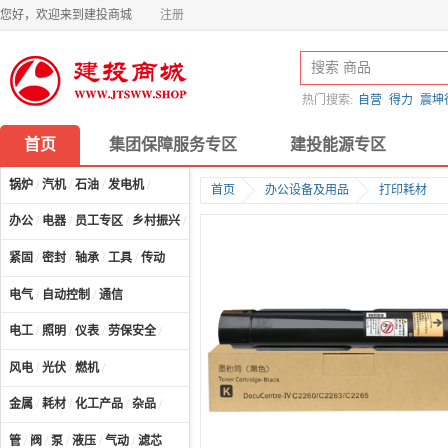
您好，欢迎来到建投商城
注册
热门搜索:
自营
得力
震坤
首页
集团保障服务专区
建投能源专区
锅炉
/
汽机
/
石油
/
发电机
/
首页
办公设备及用品
打印耗材
办公
/
电器
/
员工专区
/
乡村振兴
/
计算机及配件
/
紧固
/
密封
/
轴承
/
工具
/
传动
电气
/
自动控制
/
通信
电工
/
照明
/
仪表
/
劳保安全
/
风电
/
光伏
/
燃机
/
金属
/
耗材
/
化工产品
/
杂品
/
管
/
阀
/
泵
/
液压
/
气动
/
滤芯