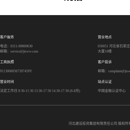
客户服务
营业地点
电话：0311-89869630
050051 河北省石
邮箱：service@jtsww.com
大厦10楼
工商执照
客户投诉
91130000567397459Y
邮箱：complaint@jts
营业时间
站点认证
法定工作日 8:30-11:30 13:30-17:30 14:30-17:30 (6-8月)
中国金融认证中心
河北建设投资集团有限责任公司
版权所有©