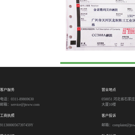
客户服务
营业地点
电话：0311-89869630
050051 河北省石
邮箱：service@jtsww.com
大厦10楼
工商执照
客户投诉
91130000567397459Y
邮箱：complaint@jts