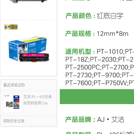
最近浏览过的
艾洁 PL－435兄弟
标签机色带12m
清除历史记录