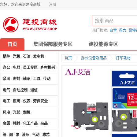
您好，欢迎来到建投商城
注册
热门搜索:
自营
得力
震坤
首页
集团保障服务专区
建投能源专区
锅炉
/
汽机
/
石油
/
发电机
/
首页
办公设备及用品
打印耗材
办公
/
电器
/
员工专区
/
乡村振兴
/
计算机及配件
/
紧固
/
密封
/
轴承
/
工具
/
传动
电气
/
自动控制
/
通信
电工
/
照明
/
仪表
/
劳保安全
/
风电
/
光伏
/
燃机
/
金属
/
耗材
/
化工产品
/
杂品
/
管
/
阀
/
泵
/
液压
/
气动
/
滤芯