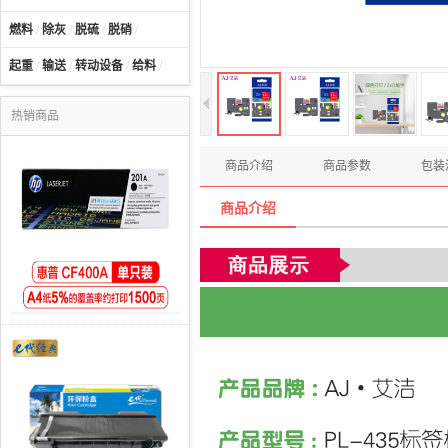
燃料
/
除灰
/
脱硫
/
脱硝
/
起重
/
输送
/
转动设备
/
给料
/
热销商品
商品介绍
商品参数
包装
商品介绍