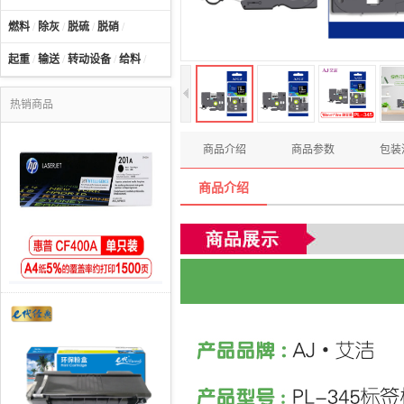
燃料
/
除灰
/
脱硫
/
脱硝
/
起重
/
输送
/
转动设备
/
给料
/
热销商品
商品介绍
商品参数
包装
商品介绍