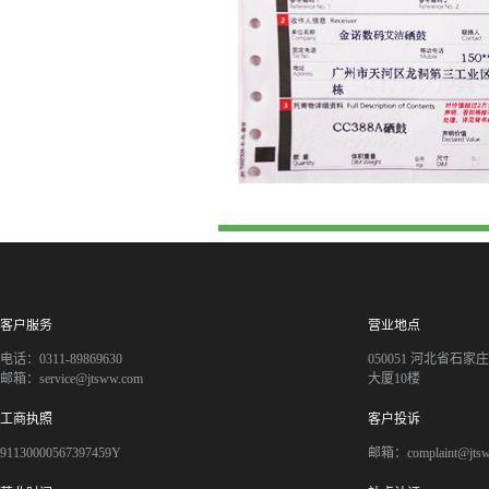
客户服务
营业地点
电话：0311-89869630
050051 河北省石
邮箱：service@jtsww.com
大厦10楼
工商执照
客户投诉
91130000567397459Y
邮箱：complaint@jts