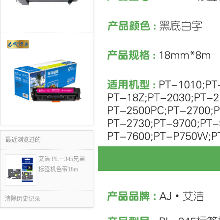
最近浏览过的
艾洁 PL－345兄弟
标签机色带18m
清除历史记录