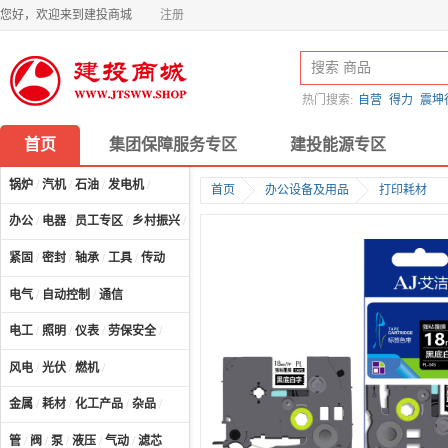
您好，欢迎来到建投商城
注册
热门搜索:
自营
得力
震坤
首页
集团保障服务专区
建投能源专区
锅炉
/
汽机
/
石油
/
发电机
/
首页
办公设备及用品
打印耗材
办公
/
电器
/
员工专区
/
乡村振兴
/
计算机及配件
/
紧固
/
密封
/
轴承
/
工具
/
传动
电气
/
自动控制
/
通信
电工
/
照明
/
仪表
/
劳保安全
/
风电
/
光伏
/
燃机
/
金属
/
耗材
/
化工产品
/
杂品
/
管
/
阀
/
泵
/
液压
/
气动
/
滤芯