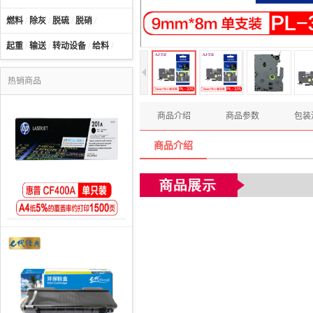
燃料
/
除灰
/
脱硫
/
脱硝
/
起重
/
输送
/
转动设备
/
给料
/
热销商品
商品介绍
商品参数
包装
商品介绍