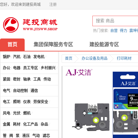
您好，欢迎来到建投商城
注册
热门搜索:
自营
得力
震坤
首页
集团保障服务专区
建投能源专区
锅炉
/
汽机
/
石油
/
发电机
/
首页
办公设备及用品
打印耗材
办公
/
电器
/
员工专区
/
乡村振兴
/
计算机及配件
/
紧固
/
密封
/
轴承
/
工具
/
传动
电气
/
自动控制
/
通信
电工
/
照明
/
仪表
/
劳保安全
/
风电
/
光伏
/
燃机
/
金属
/
耗材
/
化工产品
/
杂品
/
管
/
阀
/
泵
/
液压
/
气动
/
滤芯