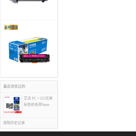
最近浏览过的
艾洁 PL－325兄弟
标签机色带9mm
清除历史记录