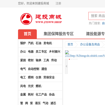
您好，欢迎来到建投商城
注册
热门搜索:
自
首页
集团保障服务专区
建投能源专
锅炉
/
汽机
/
石油
/
发电机
/
首页
办公设备及用品
办公
/
电器
/
员工专区
/
乡村振兴
/
计算机及配件
/
紧固
/
密封
/
轴承
/
工具
/
传动
电气
/
自动控制
/
通信
电工
/
照明
/
仪表
/
劳保安全
/
风电
/
光伏
/
燃机
/
金属
/
耗材
/
化工产品
/
杂品
/
管
/
阀
/
泵
/
液压
/
气动
/
滤芯