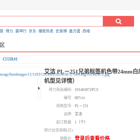
营
得力
震坤行
京东
爆款热卖
史泰博
鑫方盛
西域
区
打印耗材
艾洁 PL－251兄弟标签机色带24m
机型见详情）
得力商品编码:
101465872PCS
编号:
007s1r
规格型号:
PL－251
品牌:
艾洁
起订数量:
1（个）
预计出货周期(日):
登录后查看价格
销售价: