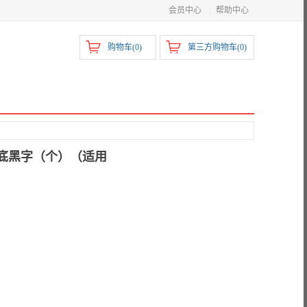
会员中心
|
帮助中心
购物车(
0
)
第三方购物车(
0
)
m白底黑字（个）（适用