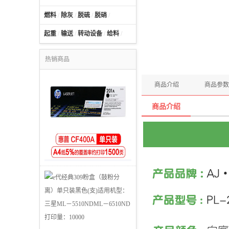
燃料
/
除灰
/
脱硫
/
脱硝
/
起重
/
输送
/
转动设备
/
给料
/
热销商品
商品介绍
商品参数
商品介绍