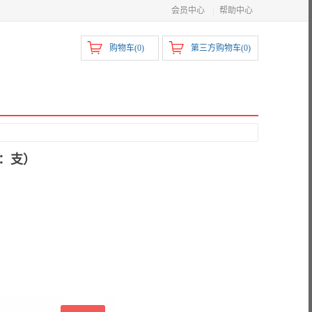
会员中心
|
帮助中心
购物车(
0
)
第三方购物车(
0
)
位：支）