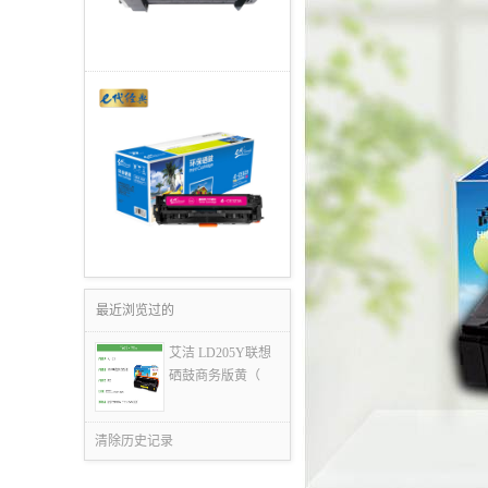
最近浏览过的
艾洁 LD205Y联想
硒鼓商务版黄（
清除历史记录