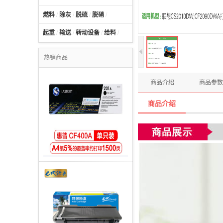
燃料
/
除灰
/
脱硫
/
脱硝
/
起重
/
输送
/
转动设备
/
给料
/
热销商品
商品介绍
商品参数
商品介绍