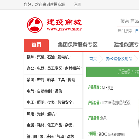
您好，欢迎来到建投商城
注册
热门搜索:
自
首页
集团保障服务专区
建投能源专
锅炉
/
汽机
/
石油
/
发电机
/
首页
办公设备及用品
办公
/
电器
/
员工专区
/
乡村振兴
/
计算机及配件
/
紧固
/
密封
/
轴承
/
工具
/
传动
电气
/
自动控制
/
通信
电工
/
照明
/
仪表
/
劳保安全
/
风电
/
光伏
/
燃机
/
金属
/
耗材
/
化工产品
/
杂品
/
管
/
阀
/
泵
/
液压
/
气动
/
滤芯