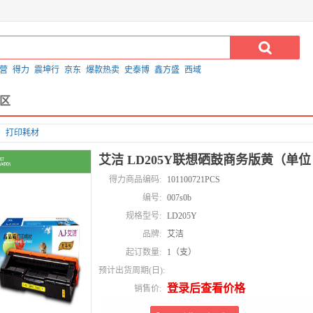
营
得力
震坤行
京东
爆款热卖
史泰博
鑫方盛
西域
区
打印耗材
艾洁 LD205Y联想硒鼓商务版黄（单
得力商品编码:
101100721PCS
编号:
007s0b
规格型号:
LD205Y
品牌:
艾洁
起订数量:
1（支）
预计出货周期(日):
登录后查看价格
销售价: