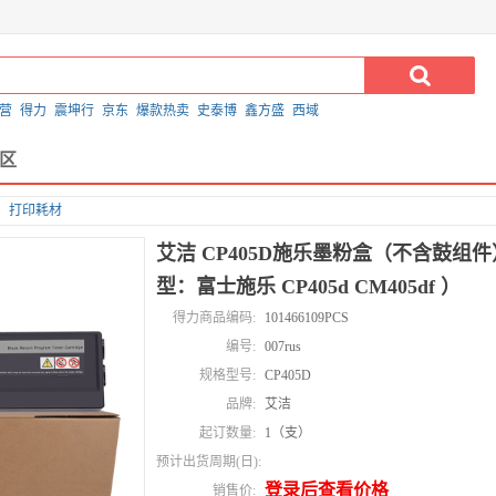
营
得力
震坤行
京东
爆款热卖
史泰博
鑫方盛
西域
区
打印耗材
艾洁 CP405D施乐墨粉盒（不含鼓组
型：富士施乐 CP405d CM405df ）
得力商品编码:
101466109PCS
编号:
007rus
规格型号:
CP405D
品牌:
艾洁
起订数量:
1（支）
预计出货周期(日):
登录后查看价格
销售价: