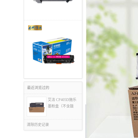
最近浏览过的
艾洁 CP405D施乐
墨粉盒（不含鼓
清除历史记录