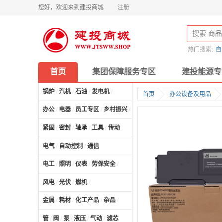
您好，欢迎来到建投商城
注册
热门搜索:
自
首页
集团保障服务专区
建投能源专
锅炉
/
汽机
/
石油
/
发电机
/
首页
办公设备及用品
办公
/
电器
/
员工专区
/
乡村振兴
/
计算机及配件
/
紧固
/
密封
/
轴承
/
工具
/
传动
电气
/
自动控制
/
通信
电工
/
照明
/
仪表
/
劳保安全
/
风电
/
光伏
/
燃机
/
金属
/
耗材
/
化工产品
/
杂品
/
管
/
阀
/
泵
/
液压
/
气动
/
滤芯