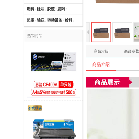
燃料
/
除灰
/
脱硫
/
脱硝
/
起重
/
输送
/
转动设备
/
给料
/
热销商品
商品介绍
商品参数
商品介绍