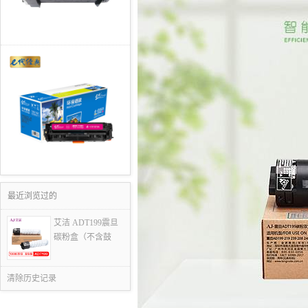
最近浏览过的
艾洁 ADT199震旦
碳粉盒（不含鼓
清除历史记录