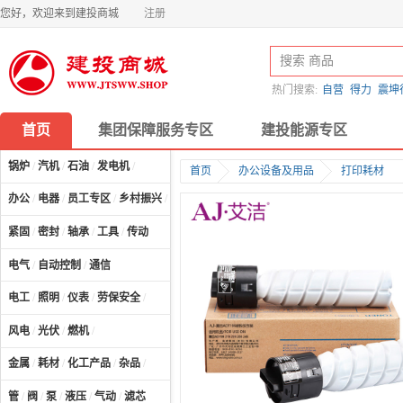
您好，欢迎来到建投商城
注册
热门搜索:
自营
得力
震坤
首页
集团保障服务专区
建投能源专区
锅炉
/
汽机
/
石油
/
发电机
/
首页
办公设备及用品
打印耗材
办公
/
电器
/
员工专区
/
乡村振兴
/
计算机及配件
/
紧固
/
密封
/
轴承
/
工具
/
传动
电气
/
自动控制
/
通信
电工
/
照明
/
仪表
/
劳保安全
/
风电
/
光伏
/
燃机
/
金属
/
耗材
/
化工产品
/
杂品
/
管
/
阀
/
泵
/
液压
/
气动
/
滤芯