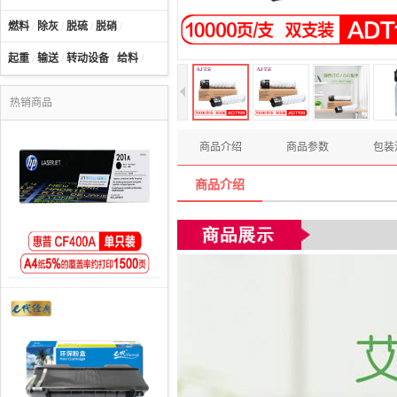
燃料
/
除灰
/
脱硫
/
脱硝
/
起重
/
输送
/
转动设备
/
给料
/
热销商品
商品介绍
商品参数
包装
商品介绍