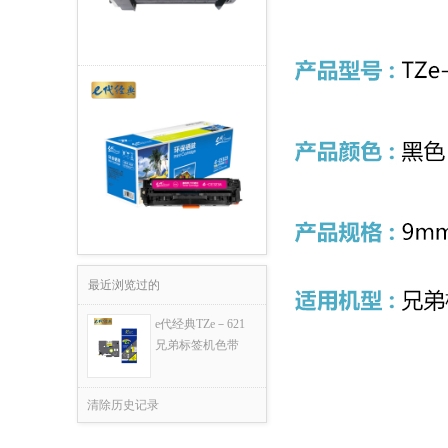
最近浏览过的
e代经典TZe－621
兄弟标签机色带
清除历史记录