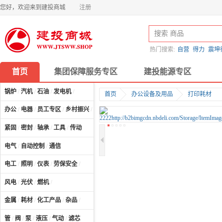
您好，欢迎来到建投商城
注册
热门搜索:
自营
得力
震坤
首页
集团保障服务专区
建投能源专区
锅炉
/
汽机
/
石油
/
发电机
/
首页
办公设备及用品
打印耗材
办公
/
电器
/
员工专区
/
乡村振兴
/
计算机及配件
/
紧固
/
密封
/
轴承
/
工具
/
传动
电气
/
自动控制
/
通信
电工
/
照明
/
仪表
/
劳保安全
/
风电
/
光伏
/
燃机
/
金属
/
耗材
/
化工产品
/
杂品
/
管
/
阀
/
泵
/
液压
/
气动
/
滤芯