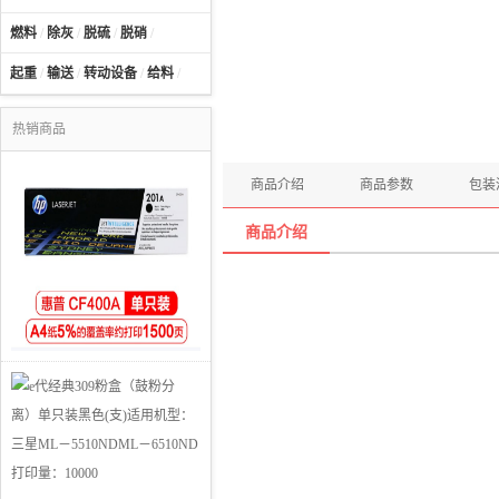
燃料
/
除灰
/
脱硫
/
脱硝
/
起重
/
输送
/
转动设备
/
给料
/
热销商品
商品介绍
商品参数
包装
商品介绍