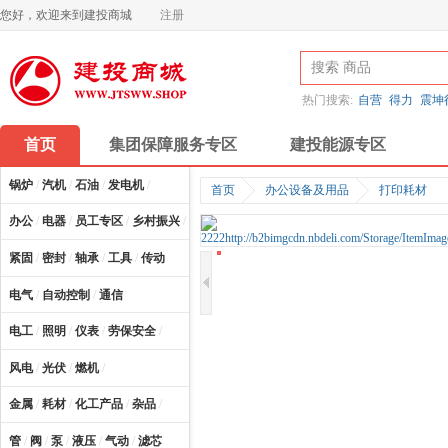
您好，欢迎来到建投商城
注册
热门搜索:
自营
得力
震坤
首页
集团保障服务专区
建投能源专区
锅炉
/
汽机
/
石油
/
发电机
/
首页
办公设备及用品
打印耗材
办公
/
电器
/
员工专区
/
乡村振兴
/
计算机及配件
/
紧固
/
密封
/
轴承
/
工具
/
传动
电气
/
自动控制
/
通信
电工
/
照明
/
仪表
/
劳保安全
/
风电
/
光伏
/
燃机
/
金属
/
耗材
/
化工产品
/
杂品
/
管
/
阀
/
泵
/
液压
/
气动
/
滤芯