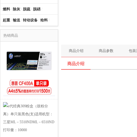
燃料
/
除灰
/
脱硫
/
脱硝
/
起重
/
输送
/
转动设备
/
给料
/
热销商品
商品介绍
商品参数
包装
商品介绍