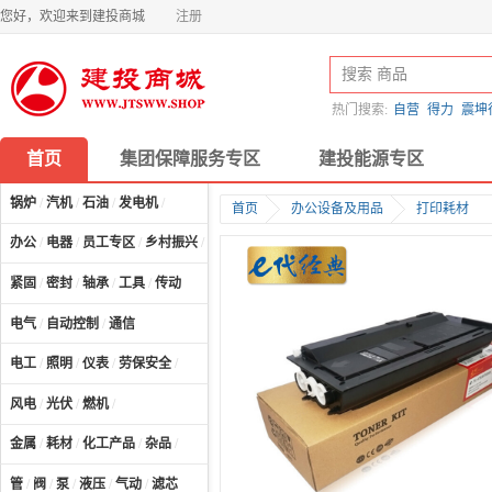
您好，欢迎来到建投商城
注册
热门搜索:
自营
得力
震坤
首页
集团保障服务专区
建投能源专区
锅炉
/
汽机
/
石油
/
发电机
/
首页
办公设备及用品
打印耗材
办公
/
电器
/
员工专区
/
乡村振兴
/
计算机及配件
/
紧固
/
密封
/
轴承
/
工具
/
传动
电气
/
自动控制
/
通信
电工
/
照明
/
仪表
/
劳保安全
/
风电
/
光伏
/
燃机
/
金属
/
耗材
/
化工产品
/
杂品
/
管
/
阀
/
泵
/
液压
/
气动
/
滤芯