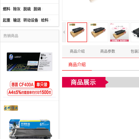
燃料
/
除灰
/
脱硫
/
脱硝
/
起重
/
输送
/
转动设备
/
给料
/
热销商品
商品介绍
商品参数
包装
商品介绍