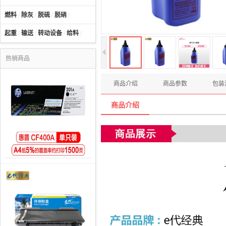
燃料
/
除灰
/
脱硫
/
脱硝
/
起重
/
输送
/
转动设备
/
给料
/
热销商品
商品介绍
商品参数
包装
商品介绍