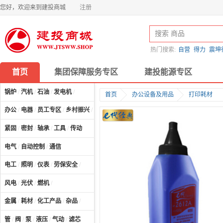
您好，欢迎来到建投商城
注册
热门搜索:
自营
得力
震坤
首页
集团保障服务专区
建投能源专区
锅炉
/
汽机
/
石油
/
发电机
/
首页
办公设备及用品
打印耗材
办公
/
电器
/
员工专区
/
乡村振兴
/
计算机及配件
/
紧固
/
密封
/
轴承
/
工具
/
传动
电气
/
自动控制
/
通信
电工
/
照明
/
仪表
/
劳保安全
/
风电
/
光伏
/
燃机
/
金属
/
耗材
/
化工产品
/
杂品
/
管
/
阀
/
泵
/
液压
/
气动
/
滤芯