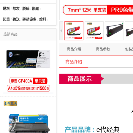
燃料
/
除灰
/
脱硫
/
脱硝
/
起重
/
输送
/
转动设备
/
给料
/
热销商品
商品介绍
商品参数
包装
商品介绍