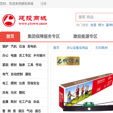
您好，欢迎来到建投商城
注册
热门搜索:
自营
得力
震坤
首页
集团保障服务专区
建投能源专区
锅炉
/
汽机
/
石油
/
发电机
/
首页
办公设备及用品
打印耗材
办公
/
电器
/
员工专区
/
乡村振兴
/
计算机及配件
/
紧固
/
密封
/
轴承
/
工具
/
传动
电气
/
自动控制
/
通信
电工
/
照明
/
仪表
/
劳保安全
/
风电
/
光伏
/
燃机
/
金属
/
耗材
/
化工产品
/
杂品
/
管
/
阀
/
泵
/
液压
/
气动
/
滤芯