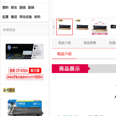
燃料
/
除灰
/
脱硫
/
脱硝
/
起重
/
输送
/
转动设备
/
给料
/
热销商品
商品介绍
商品参数
包装
商品介绍