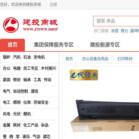
您好，欢迎来到建投商城
注册
热门搜索:
自营
得力
震坤
首页
集团保障服务专区
建投能源专区
锅炉
/
汽机
/
石油
/
发电机
/
首页
办公设备及用品
打印耗材
办公
/
电器
/
员工专区
/
乡村振兴
/
计算机及配件
/
紧固
/
密封
/
轴承
/
工具
/
传动
电气
/
自动控制
/
通信
电工
/
照明
/
仪表
/
劳保安全
/
风电
/
光伏
/
燃机
/
金属
/
耗材
/
化工产品
/
杂品
/
管
/
阀
/
泵
/
液压
/
气动
/
滤芯