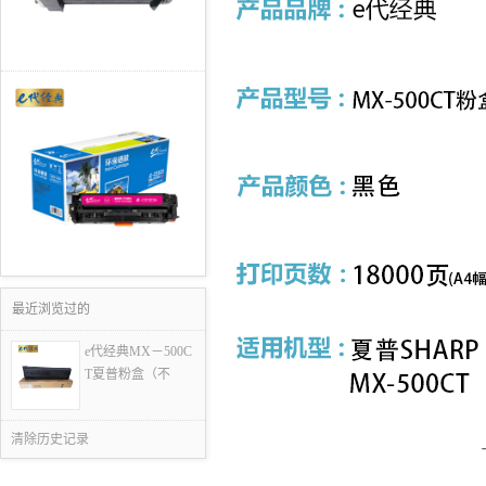
最近浏览过的
e代经典MX－500C
T夏普粉盒（不
清除历史记录