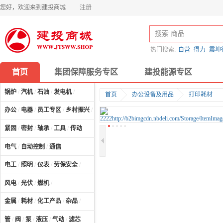
您好，欢迎来到建投商城
注册
热门搜索:
自营
得力
震坤
首页
集团保障服务专区
建投能源专区
锅炉
/
汽机
/
石油
/
发电机
/
首页
办公设备及用品
打印耗材
办公
/
电器
/
员工专区
/
乡村振兴
/
计算机及配件
/
紧固
/
密封
/
轴承
/
工具
/
传动
电气
/
自动控制
/
通信
电工
/
照明
/
仪表
/
劳保安全
/
风电
/
光伏
/
燃机
/
金属
/
耗材
/
化工产品
/
杂品
/
管
/
阀
/
泵
/
液压
/
气动
/
滤芯