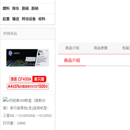
燃料
/
除灰
/
脱硫
/
脱硝
/
起重
/
输送
/
转动设备
/
给料
/
热销商品
商品介绍
商品参数
包装
商品介绍