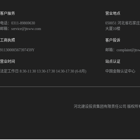
客户服务
营业地点
电话：0311-89869630
050051 河北省石
邮箱：service@jtsww.com
大厦10楼
工商执照
客户投诉
91130000567397459Y
邮箱：complaint@jts
营业时间
站点认证
法定工作日 8:30-11:30 13:30-17:30 14:30-17:30 (6-8月)
中国金融认证中心
河北建设投资集团有限责任公司
版权所有©