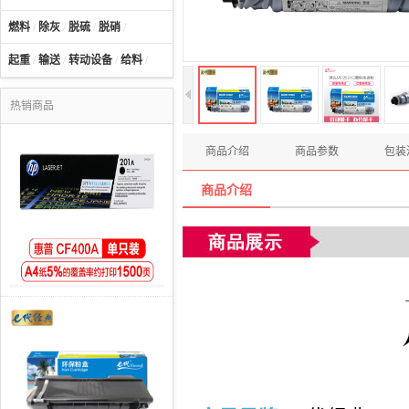
燃料
/
除灰
/
脱硫
/
脱硝
/
起重
/
输送
/
转动设备
/
给料
/
热销商品
商品介绍
商品参数
包装
商品介绍