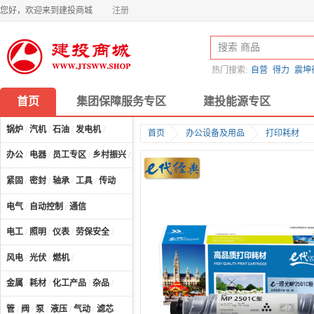
您好，欢迎来到建投商城
注册
热门搜索:
自营
得力
震坤
首页
集团保障服务专区
建投能源专区
锅炉
/
汽机
/
石油
/
发电机
/
首页
办公设备及用品
打印耗材
办公
/
电器
/
员工专区
/
乡村振兴
/
计算机及配件
/
紧固
/
密封
/
轴承
/
工具
/
传动
电气
/
自动控制
/
通信
电工
/
照明
/
仪表
/
劳保安全
/
风电
/
光伏
/
燃机
/
金属
/
耗材
/
化工产品
/
杂品
/
管
/
阀
/
泵
/
液压
/
气动
/
滤芯