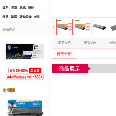
燃料
/
除灰
/
脱硫
/
脱硝
/
起重
/
输送
/
转动设备
/
给料
/
热销商品
商品介绍
商品参数
包装
商品介绍