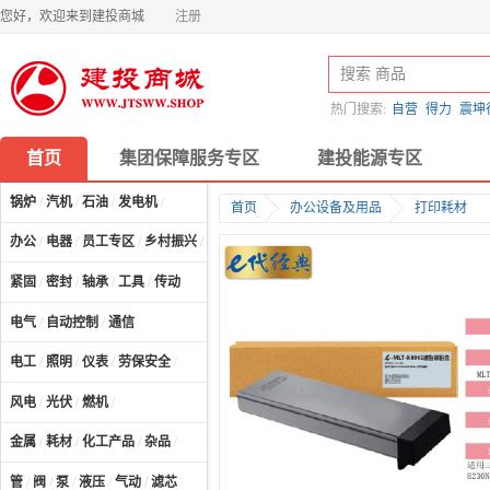
您好，欢迎来到建投商城
注册
热门搜索:
自营
得力
震坤
首页
集团保障服务专区
建投能源专区
锅炉
/
汽机
/
石油
/
发电机
/
首页
办公设备及用品
打印耗材
办公
/
电器
/
员工专区
/
乡村振兴
/
计算机及配件
/
紧固
/
密封
/
轴承
/
工具
/
传动
电气
/
自动控制
/
通信
电工
/
照明
/
仪表
/
劳保安全
/
风电
/
光伏
/
燃机
/
金属
/
耗材
/
化工产品
/
杂品
/
管
/
阀
/
泵
/
液压
/
气动
/
滤芯