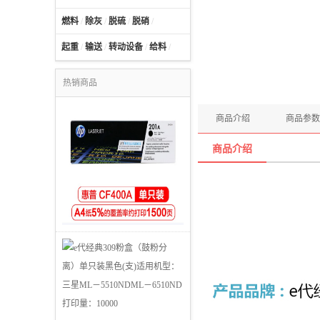
燃料
/
除灰
/
脱硫
/
脱硝
/
起重
/
输送
/
转动设备
/
给料
/
热销商品
商品介绍
商品参数
商品介绍