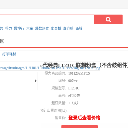
营
得力
震坤行
京东
爆款热卖
史泰博
鑫方盛
西域
区
打印耗材
e代经典LT231C联想粉盒（不含鼓组
得力商品编码:
101120951PCS
编号:
007rcc
规格型号:
LT231C
品牌:
e代经典
起订数量:
1（支）
预计出货周期(日):
登录后查看价格
销售价: