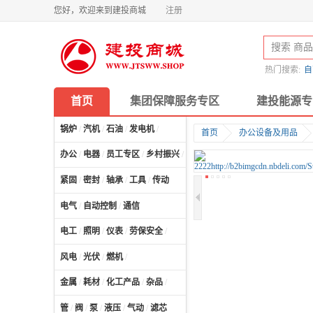
您好，欢迎来到建投商城
注册
热门搜索:
自
首页
集团保障服务专区
建投能源专
锅炉
/
汽机
/
石油
/
发电机
/
首页
办公设备及用品
办公
/
电器
/
员工专区
/
乡村振兴
/
计算机及配件
/
紧固
/
密封
/
轴承
/
工具
/
传动
电气
/
自动控制
/
通信
电工
/
照明
/
仪表
/
劳保安全
/
风电
/
光伏
/
燃机
/
金属
/
耗材
/
化工产品
/
杂品
/
管
/
阀
/
泵
/
液压
/
气动
/
滤芯