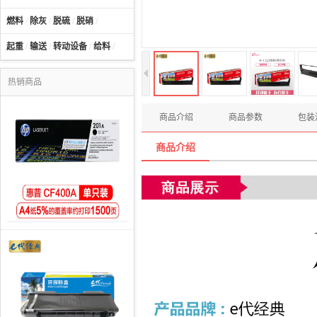
燃料
/
除灰
/
脱硫
/
脱硝
/
起重
/
输送
/
转动设备
/
给料
/
热销商品
商品介绍
商品参数
包装
商品介绍