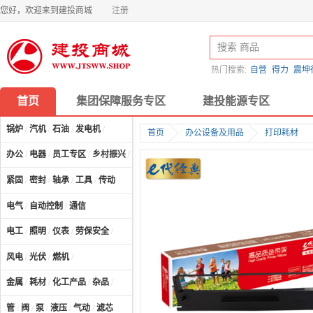
您好，欢迎来到建投商城
注册
热门搜索:
自营
得力
震坤
首页
集团保障服务专区
建投能源专区
锅炉
/
汽机
/
石油
/
发电机
/
首页
办公设备及用品
打印耗材
办公
/
电器
/
员工专区
/
乡村振兴
/
计算机及配件
/
紧固
/
密封
/
轴承
/
工具
/
传动
电气
/
自动控制
/
通信
电工
/
照明
/
仪表
/
劳保安全
/
风电
/
光伏
/
燃机
/
金属
/
耗材
/
化工产品
/
杂品
/
管
/
阀
/
泵
/
液压
/
气动
/
滤芯