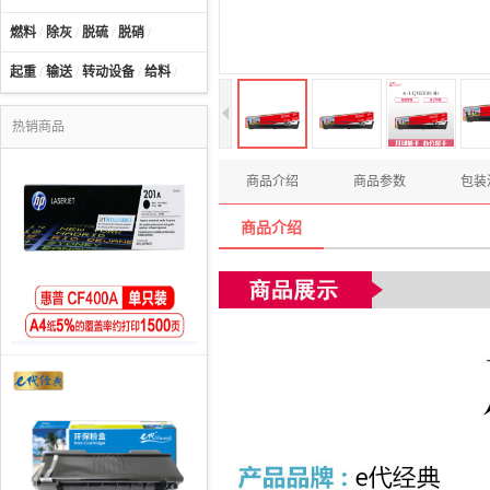
燃料
/
除灰
/
脱硫
/
脱硝
/
起重
/
输送
/
转动设备
/
给料
/
热销商品
商品介绍
商品参数
包装
商品介绍