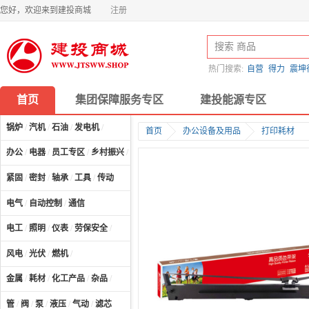
您好，欢迎来到建投商城
注册
热门搜索:
自营
得力
震坤
首页
集团保障服务专区
建投能源专区
锅炉
/
汽机
/
石油
/
发电机
/
首页
办公设备及用品
打印耗材
办公
/
电器
/
员工专区
/
乡村振兴
/
计算机及配件
/
紧固
/
密封
/
轴承
/
工具
/
传动
电气
/
自动控制
/
通信
电工
/
照明
/
仪表
/
劳保安全
/
风电
/
光伏
/
燃机
/
金属
/
耗材
/
化工产品
/
杂品
/
管
/
阀
/
泵
/
液压
/
气动
/
滤芯