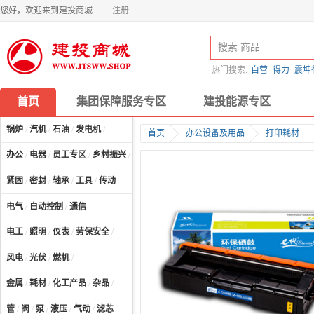
您好，欢迎来到建投商城
注册
热门搜索:
自营
得力
震坤
首页
集团保障服务专区
建投能源专区
锅炉
/
汽机
/
石油
/
发电机
/
首页
办公设备及用品
打印耗材
办公
/
电器
/
员工专区
/
乡村振兴
/
计算机及配件
/
紧固
/
密封
/
轴承
/
工具
/
传动
电气
/
自动控制
/
通信
电工
/
照明
/
仪表
/
劳保安全
/
风电
/
光伏
/
燃机
/
金属
/
耗材
/
化工产品
/
杂品
/
管
/
阀
/
泵
/
液压
/
气动
/
滤芯