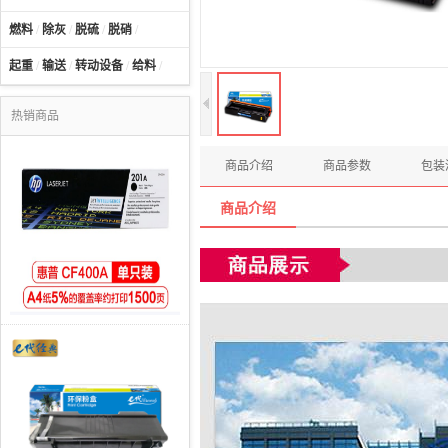
燃料
/
除灰
/
脱硫
/
脱硝
/
起重
/
输送
/
转动设备
/
给料
/
热销商品
商品介绍
商品参数
包装
商品介绍