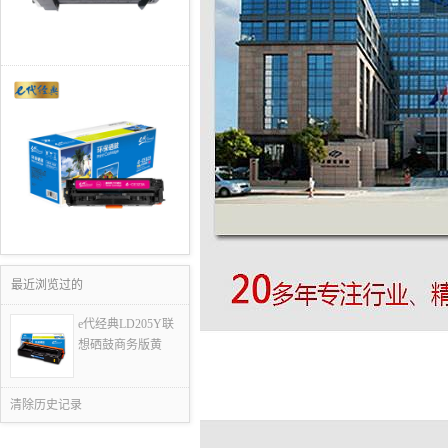
最近浏览过的
e代经典LD205Y联
想硒鼓商务版黄
清除历史记录