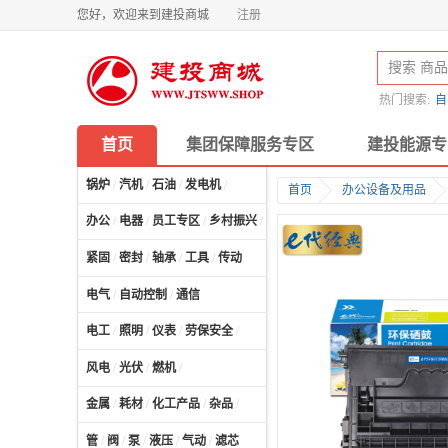
您好，欢迎来到建投商城
注册
热门搜索:
自
首页
集团保障服务专区
建投能源专
锅炉
/
汽机
/
石油
/
发电机
/
首页
办公设备及用品
办公
/
电器
/
员工专区
/
乡村振兴
/
计算机及配件
/
紧固
/
密封
/
轴承
/
工具
/
传动
电气
/
自动控制
/
通信
电工
/
照明
/
仪表
/
劳保安全
/
风电
/
光伏
/
燃机
/
金属
/
耗材
/
化工产品
/
杂品
/
管
/
阀
/
泵
/
液压
/
气动
/
滤芯