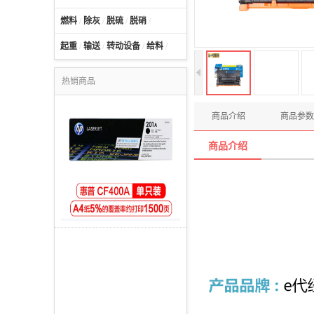
燃料
/
除灰
/
脱硫
/
脱硝
/
起重
/
输送
/
转动设备
/
给料
/
热销商品
商品介绍
商品参数
商品介绍