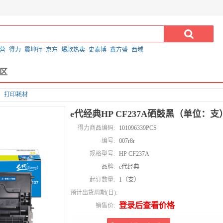
营
得力
震坤行
京东
爆款热卖
史泰博
鑫方盛
西域
区
打印耗材
e代经典HP CF237A硒鼓黑（单位：支
得力商品编码:
101096339PCS
编号:
007r8r
规格型号:
HP CF237A
品牌:
e代经典
起订数量:
1（支）
预计出货周期(日):
登录后查看价格
销售价: