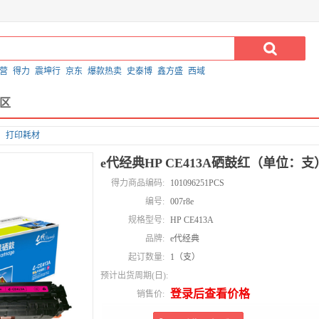
营
得力
震坤行
京东
爆款热卖
史泰博
鑫方盛
西域
区
打印耗材
e代经典HP CE413A硒鼓红（单位：支
得力商品编码:
101096251PCS
编号:
007r8e
规格型号:
HP CE413A
品牌:
e代经典
起订数量:
1（支）
预计出货周期(日):
登录后查看价格
销售价: