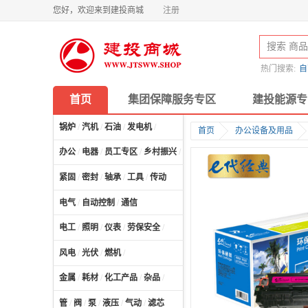
您好，欢迎来到建投商城
注册
热门搜索:
自
首页
集团保障服务专区
建投能源专
锅炉
/
汽机
/
石油
/
发电机
/
首页
办公设备及用品
办公
/
电器
/
员工专区
/
乡村振兴
/
计算机及配件
/
紧固
/
密封
/
轴承
/
工具
/
传动
电气
/
自动控制
/
通信
电工
/
照明
/
仪表
/
劳保安全
/
风电
/
光伏
/
燃机
/
金属
/
耗材
/
化工产品
/
杂品
/
管
/
阀
/
泵
/
液压
/
气动
/
滤芯