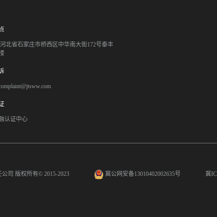
点
051 河北省石家庄市桥西区中华南大街172号泰丰
楼
诉
mplaint@jtsww.com
证
融认证中心
任公司
版权所有© 2015-2023
冀公网安备13010402002635号
冀IC