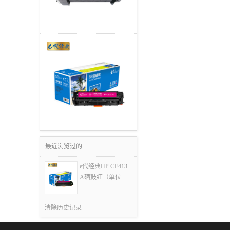
最近浏览过的
e代经典HP CE413
A硒鼓红（单位
清除历史记录