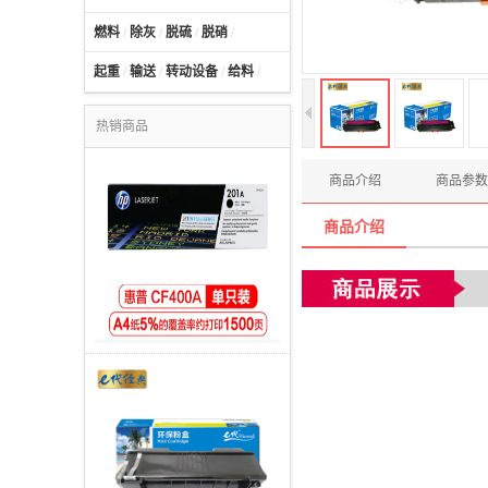
燃料
/
除灰
/
脱硫
/
脱硝
/
起重
/
输送
/
转动设备
/
给料
/
热销商品
商品介绍
商品参数
商品介绍