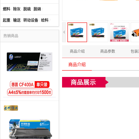
燃料
/
除灰
/
脱硫
/
脱硝
/
起重
/
输送
/
转动设备
/
给料
/
热销商品
商品介绍
商品参数
包装
商品介绍