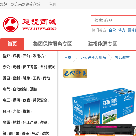
您好，欢迎来到建投商城
注册
热门搜索:
自营
得力
震坤
首页
集团保障服务专区
建投能源专区
锅炉
/
汽机
/
石油
/
发电机
/
首页
办公设备及用品
打印耗材
办公
/
电器
/
员工专区
/
乡村振兴
/
计算机及配件
/
紧固
/
密封
/
轴承
/
工具
/
传动
电气
/
自动控制
/
通信
电工
/
照明
/
仪表
/
劳保安全
/
风电
/
光伏
/
燃机
/
金属
/
耗材
/
化工产品
/
杂品
/
管
/
阀
/
泵
/
液压
/
气动
/
滤芯