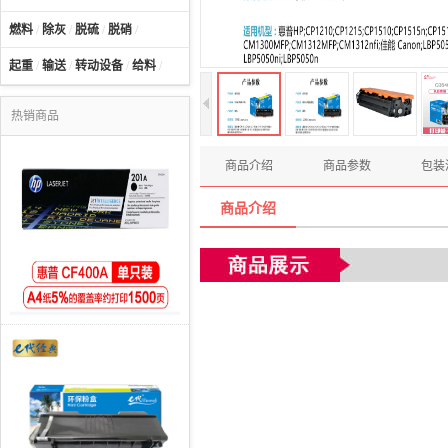
燃料
/
除灰
/
脱硫
/
脱硝
/
起重
/
输送
/
转动设备
/
给料
/
热销商品
商品介绍
商品参数
包装
商品介绍