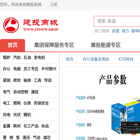
您好，欢迎来到建投商城
注册
热门搜索:
自营
得力
震坤
首页
集团保障服务专区
建投能源专区
锅炉
/
汽机
/
石油
/
发电机
/
首页
办公设备及用品
打印耗材
办公
/
电器
/
员工专区
/
乡村振兴
/
计算机及配件
/
紧固
/
密封
/
轴承
/
工具
/
传动
电气
/
自动控制
/
通信
电工
/
照明
/
仪表
/
劳保安全
/
风电
/
光伏
/
燃机
/
金属
/
耗材
/
化工产品
/
杂品
/
管
/
阀
/
泵
/
液压
/
气动
/
滤芯