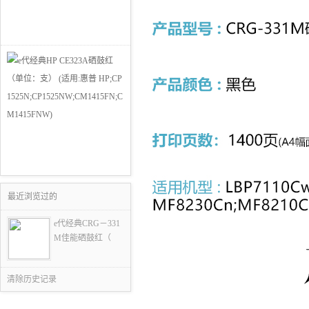
最近浏览过的
e代经典CRG－331
M佳能硒鼓红（
清除历史记录