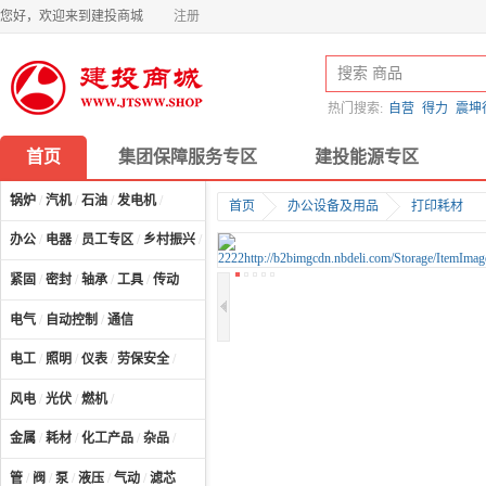
您好，欢迎来到建投商城
注册
热门搜索:
自营
得力
震坤
首页
集团保障服务专区
建投能源专区
锅炉
/
汽机
/
石油
/
发电机
/
首页
办公设备及用品
打印耗材
办公
/
电器
/
员工专区
/
乡村振兴
/
计算机及配件
/
紧固
/
密封
/
轴承
/
工具
/
传动
电气
/
自动控制
/
通信
电工
/
照明
/
仪表
/
劳保安全
/
风电
/
光伏
/
燃机
/
金属
/
耗材
/
化工产品
/
杂品
/
管
/
阀
/
泵
/
液压
/
气动
/
滤芯