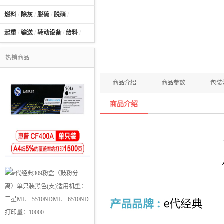
燃料
/
除灰
/
脱硫
/
脱硝
/
起重
/
输送
/
转动设备
/
给料
/
热销商品
商品介绍
商品参数
包装
商品介绍