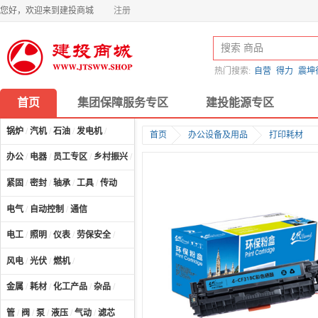
您好，欢迎来到建投商城
注册
热门搜索:
自营
得力
震坤
首页
集团保障服务专区
建投能源专区
锅炉
/
汽机
/
石油
/
发电机
/
首页
办公设备及用品
打印耗材
办公
/
电器
/
员工专区
/
乡村振兴
/
计算机及配件
/
紧固
/
密封
/
轴承
/
工具
/
传动
电气
/
自动控制
/
通信
电工
/
照明
/
仪表
/
劳保安全
/
风电
/
光伏
/
燃机
/
金属
/
耗材
/
化工产品
/
杂品
/
管
/
阀
/
泵
/
液压
/
气动
/
滤芯