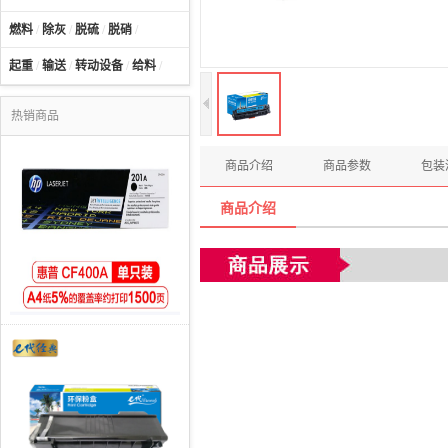
燃料
/
除灰
/
脱硫
/
脱硝
/
起重
/
输送
/
转动设备
/
给料
/
热销商品
商品介绍
商品参数
包装
商品介绍