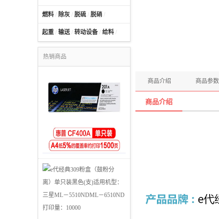
燃料
/
除灰
/
脱硫
/
脱硝
/
起重
/
输送
/
转动设备
/
给料
/
热销商品
商品介绍
商品参数
商品介绍