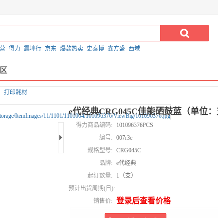
营
得力
震坤行
京东
爆款热卖
史泰博
鑫方盛
西域
区
打印耗材
e代经典CRG045C佳能硒鼓蓝（单位
得力商品编码:
101096376PCS
编号:
007r3e
规格型号:
CRG045C
品牌:
e代经典
起订数量:
1（支）
预计出货周期(日):
登录后查看价格
销售价: