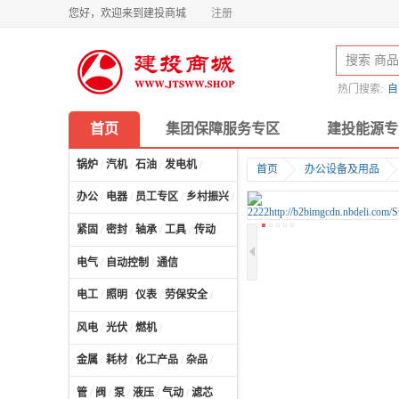
您好，欢迎来到建投商城
注册
热门搜索:
自
首页
集团保障服务专区
建投能源专
锅炉
/
汽机
/
石油
/
发电机
/
首页
办公设备及用品
办公
/
电器
/
员工专区
/
乡村振兴
/
计算机及配件
/
紧固
/
密封
/
轴承
/
工具
/
传动
电气
/
自动控制
/
通信
电工
/
照明
/
仪表
/
劳保安全
/
风电
/
光伏
/
燃机
/
金属
/
耗材
/
化工产品
/
杂品
/
管
/
阀
/
泵
/
液压
/
气动
/
滤芯