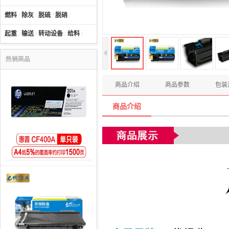
燃料
/
除灰
/
脱硫
/
脱硝
/
起重
/
输送
/
转动设备
/
给料
/
热销商品
商品介绍
商品参数
包装
商品介绍