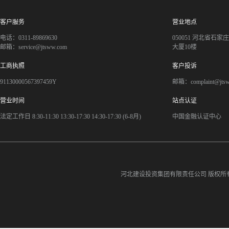
客户服务
营业地点
电话：0311-89869630
050051 河北省石
邮箱：service@jtsww.com
大厦10楼
工商执照
客户投诉
91130000567397459Y
邮箱：complaint@jts
营业时间
站点认证
法定工作日 8:30-11:30 13:30-17:30 14:30-17:30 (6-8月)
中国金融认证中心
河北建设投资集团有限责任公司
版权所有©