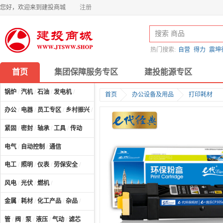
您好，欢迎来到建投商城
注册
热门搜索:
自营
得力
震坤
首页
集团保障服务专区
建投能源专区
锅炉
/
汽机
/
石油
/
发电机
/
首页
办公设备及用品
打印耗材
办公
/
电器
/
员工专区
/
乡村振兴
/
计算机及配件
/
紧固
/
密封
/
轴承
/
工具
/
传动
电气
/
自动控制
/
通信
电工
/
照明
/
仪表
/
劳保安全
/
风电
/
光伏
/
燃机
/
金属
/
耗材
/
化工产品
/
杂品
/
管
/
阀
/
泵
/
液压
/
气动
/
滤芯