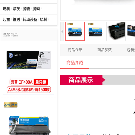
燃料
/
除灰
/
脱硫
/
脱硝
/
起重
/
输送
/
转动设备
/
给料
/
热销商品
商品介绍
商品参数
包装
商品介绍