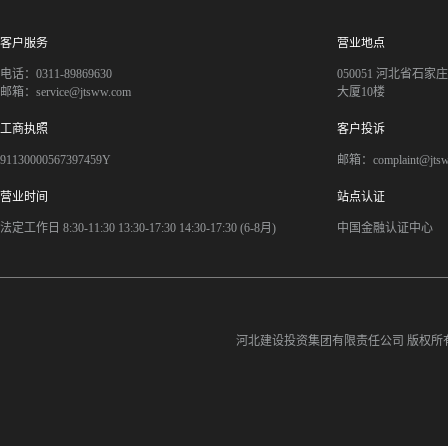
客户服务
营业地点
电话：0311-89869630
050051 河北省石
邮箱：service@jtsww.com
大厦10楼
工商执照
客户投诉
91130000567397459Y
邮箱：complaint@jts
营业时间
站点认证
法定工作日 8:30-11:30 13:30-17:30 14:30-17:30 (6-8月)
中国金融认证中心
河北建设投资集团有限责任公司
版权所有©