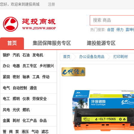
您好，欢迎来到建投商城
注册
热门搜索:
自营
得力
震坤
首页
集团保障服务专区
建投能源专区
锅炉
/
汽机
/
石油
/
发电机
/
首页
办公设备及用品
打印耗材
办公
/
电器
/
员工专区
/
乡村振兴
/
计算机及配件
/
紧固
/
密封
/
轴承
/
工具
/
传动
电气
/
自动控制
/
通信
电工
/
照明
/
仪表
/
劳保安全
/
风电
/
光伏
/
燃机
/
金属
/
耗材
/
化工产品
/
杂品
/
管
/
阀
/
泵
/
液压
/
气动
/
滤芯