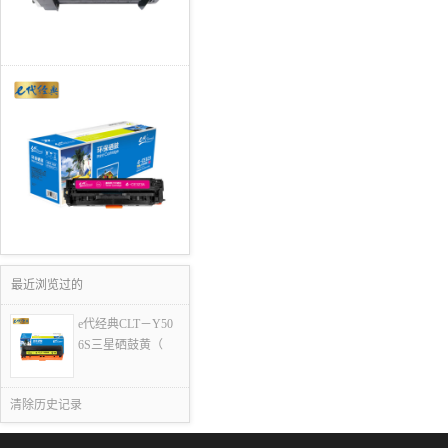
最近浏览过的
e代经典CLT－Y50
6S三星硒鼓黄（
清除历史记录