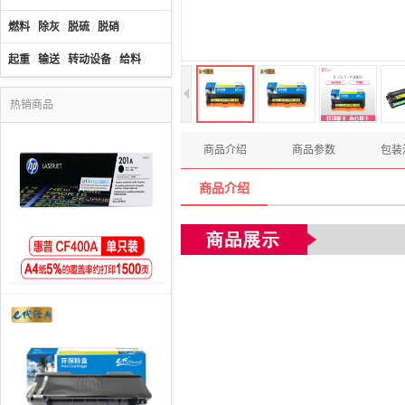
燃料
/
除灰
/
脱硫
/
脱硝
/
起重
/
输送
/
转动设备
/
给料
/
热销商品
商品介绍
商品参数
包装
商品介绍