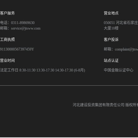
客户服务
营业地点
电话：0311-89869630
050051 河北省石
邮箱：service@jtsww.com
大厦10楼
工商执照
客户投诉
91130000567397459Y
邮箱：complaint@jts
营业时间
站点认证
法定工作日 8:30-11:30 13:30-17:30 14:30-17:30 (6-8月)
中国金融认证中心
河北建设投资集团有限责任公司
版权所有©