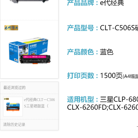
最近浏览过的
e代经典CLT－C506
S三星硒鼓蓝（
清除历史记录