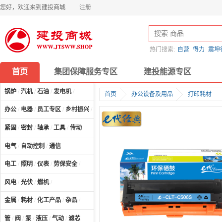
您好，欢迎来到建投商城
注册
热门搜索:
自营
得力
震坤
首页
集团保障服务专区
建投能源专区
锅炉
/
汽机
/
石油
/
发电机
/
首页
办公设备及用品
打印耗材
办公
/
电器
/
员工专区
/
乡村振兴
/
计算机及配件
/
紧固
/
密封
/
轴承
/
工具
/
传动
电气
/
自动控制
/
通信
电工
/
照明
/
仪表
/
劳保安全
/
风电
/
光伏
/
燃机
/
金属
/
耗材
/
化工产品
/
杂品
/
管
/
阀
/
泵
/
液压
/
气动
/
滤芯