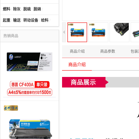
燃料
/
除灰
/
脱硫
/
脱硝
/
起重
/
输送
/
转动设备
/
给料
/
热销商品
商品介绍
商品参数
包装
商品介绍